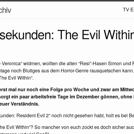
hiv
TV E
sekunden: The Evil Withi
e Veronica” widmen, wollten die alten “Resi”-Hasen Simon und
utage noch Blutiges aus dem Horror-Genre rausquetschen kann. A
he Evil Within”.
 erst mal nur noch eine Folge pro Woche und zwar am Mitt
orgt ein paar arbeitsfreie Tage im Dezember gönnen, ohne
 euer Verständnis.
kunden: Resident Evil 2” noch nicht gesehen habt, holt es bei B
The Evil Within”? So mancher von euch zockt es doch sicher au