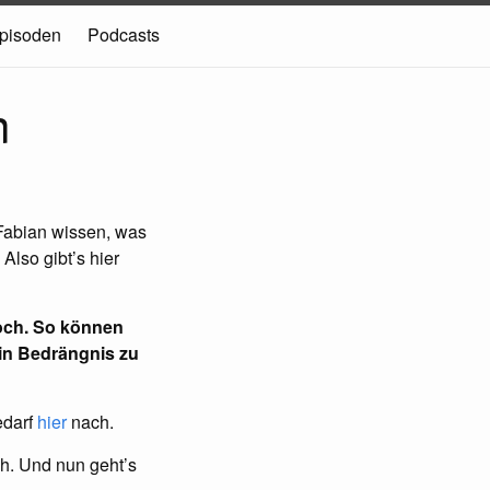
pisoden
Podcasts
n
 Fabian wissen, was
lso gibt’s hier
woch. So können
 in Bedrängnis zu
edarf
hier
nach.
ch. Und nun geht’s