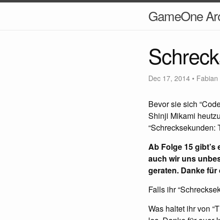
GameOne Arc
Schreck
Dec 17, 2014
•
Fabian
Bevor sie sich “Cod
Shinji Mikami heutz
“Schrecksekunden: T
Ab Folge 15 gibt’s
auch wir uns unbes
geraten. Danke für
Falls ihr “Schreckse
Was haltet ihr von “