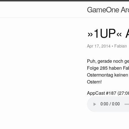
GameOne Arc
»1UP« A
Apr 17, 2014
•
Fabian
Puh, gerade noch ges
Folge 285 haben Fa
Ostermontag keinen 
Ostern!
AppCast #187 (27:0