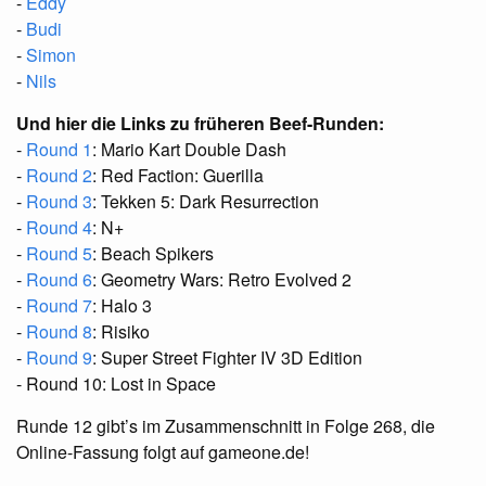
-
Eddy
-
Budi
-
Simon
-
Nils
Und hier die Links zu früheren Beef-Runden:
-
Round 1
: Mario Kart Double Dash
-
Round 2
: Red Faction: Guerilla
-
Round 3
: Tekken 5: Dark Resurrection
-
Round 4
: N+
-
Round 5
: Beach Spikers
-
Round 6
: Geometry Wars: Retro Evolved 2
-
Round 7
: Halo 3
-
Round 8
: Risiko
-
Round 9
: Super Street Fighter IV 3D Edition
- Round 10: Lost in Space
Runde 12 gibt’s im Zusammenschnitt in Folge 268, die
Online-Fassung folgt auf gameone.de!