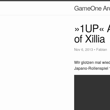
GameOne Arc
»1UP« A
of Xillia
Nov 6, 2013
•
Fabian
Wir glotzen mal wied
Japano-Rollenspiel “