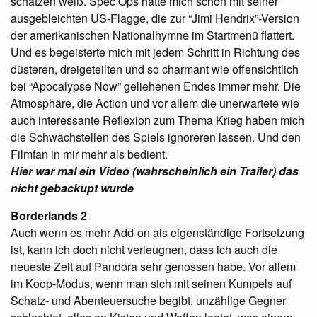
schätzen weiß. Spec Ops hatte mich schon mit seiner
ausgebleichten US-Flagge, die zur “Jimi Hendrix”-Version
der amerikanischen Nationalhymne im Startmenü flattert.
Und es begeisterte mich mit jedem Schritt in Richtung des
düsteren, dreigeteilten und so charmant wie offensichtlich
bei “Apocalypse Now” geliehenen Endes immer mehr. Die
Atmosphäre, die Action und vor allem die unerwartete wie
auch interessante Reflexion zum Thema Krieg haben mich
die Schwachstellen des Spiels ignoreren lassen. Und den
Filmfan in mir mehr als bedient.
Hier war mal ein Video (wahrscheinlich ein Trailer) das
nicht gebackupt wurde
Borderlands 2
Auch wenn es mehr Add-on als eigenständige Fortsetzung
ist, kann ich doch nicht verleugnen, dass ich auch die
neueste Zeit auf Pandora sehr genossen habe. Vor allem
im Koop-Modus, wenn man sich mit seinen Kumpels auf
Schatz- und Abenteuersuche begibt, unzählige Gegner