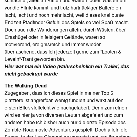
schlachtet, alles an Kisten und Waffen lootet, was einem
vor die Flinte kommt, und trotz hartnäckiger Ballereien
lacht, lacht und noch mehr lacht, weil dieses knallbunte
Endzeit-Pfadfinder-Gefühl des Spiels so viel Spaß macht.
Doch auch die Wanderungen allein, durch Wüsten, über
Grashügel oder in felsigem Gelände, waren so
motivierend, ereignisreich und immer wieder
überraschend, dass ich jederzeit gerne zum “Looten &
Leveln”-Trant geworden bin.
Hier war mal ein Video (wahrscheinlich ein Trailer) das
nicht gebackupt wurde
The Walking Dead
Zugegeben, dass ich dieses Spiel in meiner Top 5
platziere ist angreifbar, wenig fundiert und wirkt auf den
ersten Blick vielleicht wie nachgelabert. Denn zum einen
wird es hier ja von diversen Leuten abgefeiert und zum
anderen habe ich bisher auch nur die erste Episode des
Zombie-Roadmovie-Adventures gespielt. Doch allein die
Szene, in der Lee Clementine verarztet und von ihr gefragt