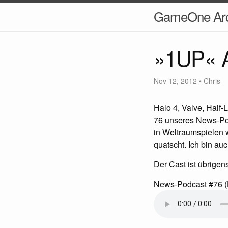
GameOne Arc
»1UP« A
Nov 12, 2012
•
Chris
Halo 4, Valve, Half
76 unseres News-Pod
in Weltraumspielen w
quatscht. Ich bin a
Der Cast ist übrigen
News-Podcast #76 (