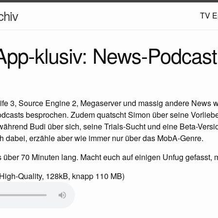
hiv
TV E
pp-klusiv: News-Podcast
-Life 3, Source Engine 2, Megaserver und massig andere News
casts besprochen. Zudem quatscht Simon über seine Vorliebe
ährend Budi über sich, seine Trials-Sucht und eine Beta-Versio
uch dabei, erzähle aber wie immer nur über das MobA-Genre.
s über 70 Minuten lang. Macht euch auf einigen Unfug gefasst,
High-Quality, 128kB, knapp 110 MB)