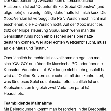
Der Glaubenskrieg zwischen den unterschiedlichen
Plattformen ist bei “Counter-Strike: Global Offensive” (und
allgemein) ein wenig müßig, daher halte ich mich kurz: Die
Xbox-Version ist verbuggt, die
PSN
-Version noch nicht mal
erschienen, die PC-Version rockt. Auf der Xbox macht es
trotz der Nippelsteuerung Spaß, auch wenn man die
Sensibilität ruhig noch ein bisschen sensibler hätte
gestalten können. Wer aber echten Wettkampf sucht, muss
an die Maus und Tastatur.
Oberflächlich betrachtet ist es vollkommen egal, ob man
sich “CS: GO” nun über die klassische PC- oder über die
Konsolen-Variante antut. Wer lange nicht mehr gespielt hat
wird auf Online-Servern sehr schnell mit dem konfrontiert,
was für dieses Spiel so unfassbar offensichtlich ist und
Kopfschmerzen in gleich zwei Varianten parat hält:
Headshots.
Teambildende Maßnahme
Mit Beleidigungen kommt man besonders in die Bredouille,