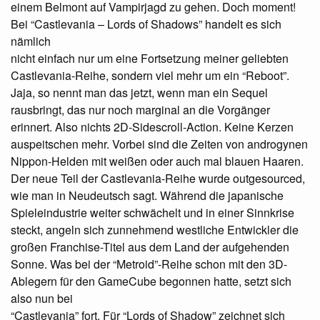
einem Belmont auf Vampirjagd zu gehen. Doch moment!
Bei “Castlevania – Lords of Shadows” handelt es sich
nämlich
nicht einfach nur um eine Fortsetzung meiner geliebten
Castlevania-Reihe, sondern viel mehr um ein “Reboot”.
Jaja, so nennt man das jetzt, wenn man ein Sequel
rausbringt, das nur noch marginal an die Vorgänger
erinnert. Also nichts 2D-Sidescroll-Action. Keine Kerzen
auspeitschen mehr. Vorbei sind die Zeiten von androgynen
Nippon-Helden mit weißen oder auch mal blauen Haaren.
Der neue Teil der Castlevania-Reihe wurde outgesourced,
wie man in Neudeutsch sagt. Während die japanische
Spieleindustrie weiter schwächelt und in einer Sinnkrise
steckt, angeln sich zunnehmend westliche Entwickler die
großen Franchise-Titel aus dem Land der aufgehenden
Sonne. Was bei der “Metroid”-Reihe schon mit den 3D-
Ablegern für den GameCube begonnen hatte, setzt sich
also nun bei
“Castlevania” fort. Für “Lords of Shadow” zeichnet sich