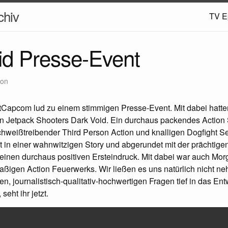
hiv
TV E
id Presse-Event
ion
tCapcom lud zu einem stimmigen Presse-Event. Mit dabei hatten
sen Jetpack Shooters Dark Void. Ein durchaus packendes Action
hweißtreibender Third Person Action und knalligen Dogfight 
t in einer wahnwitzigen Story und abgerundet mit der prächtige
 einen durchaus positiven Ersteindruck. Mit dabei war auch Mor
aßigen Action Feuerwerks. Wir ließen es uns natürlich nicht n
en, journalistisch-qualitativ-hochwertigen Fragen tief in das Ent
seht ihr jetzt.